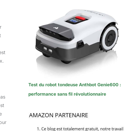
r
t
est
x.
Test du robot tondeuse Anthbot Genie600 :
performance sans fil révolutionnaire
cas
st
e
our