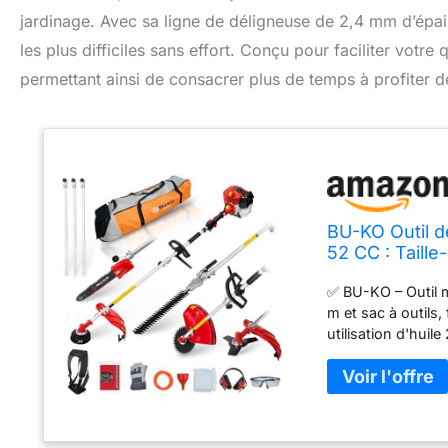
jardinage. Avec sa ligne de déligneuse de 2,4 mm d’épaiss
les plus difficiles sans effort. Conçu pour faciliter votre
permettant ainsi de consacrer plus de temps à profiter d
BU-KO Outil d
52 CC : Taill
avec Ligne de
✅ BU-KO – Outil m
Sac à Outils
m et sac à outils,
utilisation d'huil
monocylindre verti
Accessoires : fix
débroussailleuse 
débroussailleuse 
pour taille-haies