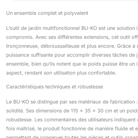
paysager : plusie
grande tâche de j
Un ensemble complet et polyvalent
fixation à dégage
(français non garan
L’outil de jardin multifonctionnel BU-KO est une solutio
KO offre à tous ce
Nous possédons u
compromis. Avec ses différentes extensions, cet outil offr
de réparation com
tronçonneuse, débroussailleuse et plus encore. Grâce à 
résoudre les prob
puissance suffisante pour accomplir diverses tâches de jar
lire la descripti
jointes
ensemble, bien qu’ils notent que le poids puisse être un
aspect, rendant son utilisation plus confortable.
Caractéristiques techniques et robustesse
Le BU-KO se distingue par ses matériaux de fabrication : 
solidité. Ses dimensions de 115 x 35 x 30 cm et un poid
robustesse. Les commentaires des utilisateurs indiquent 
fois maîtrisé, le produit fonctionne de manière fluide et
permettant de conserver toutes les pièces et outils organi