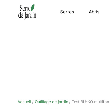
Aller
au
Serres
Abris
contenu
Accueil
Outillage de jardin
Test BU-KO multifonc