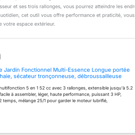
eur et ses trois rallonges, vous pourrez atteindre les endr
 quotidien, cet outil vous offre performance et praticité, vous
e votre espace extérieur.
e Jardin Fonctionnel Multi-Essence Longue portée
e-haie, sécateur tronçonneuse, débroussailleuse
 déligneuse de 2,4 mm d'épaisseur et 3 rallonges
ultifonction 5 en 1 52 cc avec 3 rallonges, extensible jusqu'à 5.2
 facile à assembler, léger, haute performance, puissant 3 HP,
e 2 temps, mélange 25/1 pour garder le moteur lubrifié,
cal ; alimentation : 2,2 kW à 7500 tr/min, certifié CE et EMC ✅
ation de débroussailleuse avec têtes de débroussailleuse (tête de
à 4 lignes, lame de débroussailleuse à 3 dents, lame de
à 40 dents), fixation longue portée pour tronçonneuse, fixation
 et manche d'extension de 1 m ✅ Idéal pour l'aménagement