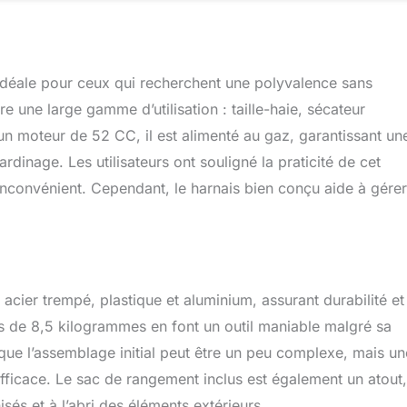
urs lames et accessoires vous permettront de réaliser la plus
ardinage avec un seul outil. Harnais à double épaule réglable et
ment rapide pour un équilibre idéal. ✅ Instructions incluses
ti) et kit d'outils gratuit, protection EPI et harnais inclus. - BU-
n idéale pour ceux qui recherchent une polyvalence sans
ux qui achètent un service client en direct 7 jours par semaine.
ne gamme complète de pièces de rechange ainsi qu'un centre
e une large gamme d’utilisation : taille-haie, sécateur
plet et nous avons dédié une équipe de techniciens qui peuvent
un moteur de 52 CC, il est alimenté au gaz, garantissant un
lèmes que vous pouvez rencontrer par le téléphone. ✅Veuillez
dinage. Les utilisateurs ont souligné la praticité de cet
on ci-dessous pour les spécifications sur chacune des pièces
 inconvénient. Cependant, le harnais bien conçu aide à gérer
acier trempé, plastique et aluminium, assurant durabilité et
s de 8,5 kilogrammes en font un outil maniable malgré sa
que l’assemblage initial peut être un peu complexe, mais un
 efficace. Le sac de rangement inclus est également un atout,
sés et à l’abri des éléments extérieurs.