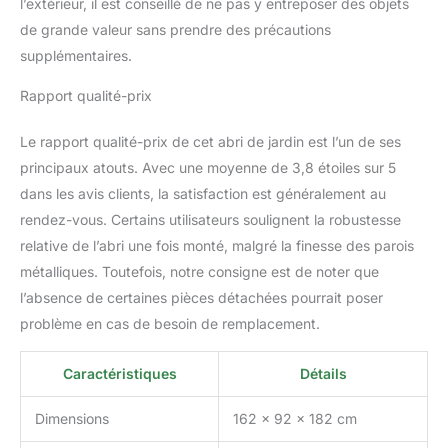
l’extérieur, il est conseillé de ne pas y entreposer des objets
170 x 96 cm. 【Grande
Porte avec Verrou】La
de grande valeur sans prendre des précautions
coffre jardin exterieur
supplémentaires.
l'abri de stockage permet
un accès facile à
Rapport qualité-prix
l'intérieur et est équipée
d'un verrou pour éloigner
Le rapport qualité-prix de cet abri de jardin est l’un de ses
les animaux et empêcher
principaux atouts. Avec une moyenne de 3,8 étoiles sur 5
la porte d'être arrachée
dans les avis clients, la satisfaction est généralement au
par le vent. L'ouverture
large de la porte de 64 x
rendez-vous. Certains utilisateurs soulignent la robustesse
160 cm (LxH) permet le
relative de l’abri une fois monté, malgré la finesse des parois
transport d'outils de
métalliques. Toutefois, notre consigne est de noter que
jardin encombrants, et
l’absence de certaines pièces détachées pourrait poser
une ouverture facile
même en cas de neige.
problème en cas de besoin de remplacement.
【Montage Facile】Grâce
aux instructions
Caractéristiques
Détails
illustrées et faciles à
comprendre ainsi qu'aux
Dimensions
162 x 92 x 182 cm
pièces clairement