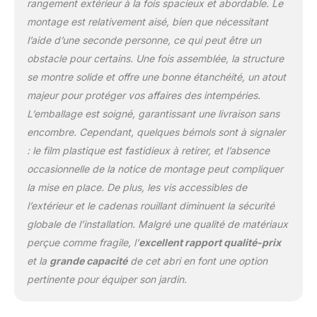
rangement extérieur à la fois spacieux et abordable. Le
qu'il est intact et adapté
montage est relativement aisé, bien que nécessitant
à une utilisation
extérieure durable. 【Toit
l’aide d’une seconde personne, ce qui peut être un
Incliné】Armoire jardin de
obstacle pour certains. Une fois assemblée, la structure
rangement etanche est
se montre solide et offre une bonne étanchéité, un atout
doté d'un toit incliné
majeur pour protéger vos affaires des intempéries.
pour permettre à l'eau de
pluie de s'écouler
L’emballage est soigné, garantissant une livraison sans
rapidement. Cela
encombre. Cependant, quelques bémols sont à signaler
empêche l'accumulation
: le film plastique est fastidieux à retirer, et l’absence
d'eau de pluie et
occasionnelle de la notice de montage peut compliquer
l'humidité de pénétrer à
l'intérieur de l'abri et
la mise en place. De plus, les vis accessibles de
d'endommager le cadre.
l’extérieur et le cadenas rouillant diminuent la sécurité
De plus, les coins du toit
globale de l’installation. Malgré une qualité de matériaux
sont équipés d'une
perçue comme fragile, l’
excellent rapport qualité-prix
protection des bords, ce
qui augmente votre
et la
grande capacité
de cet abri en font une option
sécurité. Taille du toit :
pertinente pour équiper son jardin.
170 x 96 cm. 【Grande
Porte avec Verrou】La