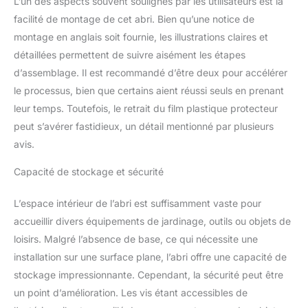
L’un des aspects souvent soulignés par les utilisateurs est la
plus, chaque produit a
facilité de montage de cet abri. Bien qu’une notice de
été testé pour garantir
montage en anglais soit fournie, les illustrations claires et
qu'il est intact et adapté
à une utilisation
détaillées permettent de suivre aisément les étapes
extérieure durable. 【Toit
d’assemblage. Il est recommandé d’être deux pour accélérer
Incliné】Armoire jardin de
le processus, bien que certains aient réussi seuls en prenant
rangement etanche est
leur temps. Toutefois, le retrait du film plastique protecteur
doté d'un toit incliné
pour permettre à l'eau de
peut s’avérer fastidieux, un détail mentionné par plusieurs
pluie de s'écouler
avis.
rapidement. Cela
empêche l'accumulation
Capacité de stockage et sécurité
d'eau de pluie et
l'humidité de pénétrer à
L’espace intérieur de l’abri est suffisamment vaste pour
l'intérieur de l'abri et
accueillir divers équipements de jardinage, outils ou objets de
d'endommager le cadre.
loisirs. Malgré l’absence de base, ce qui nécessite une
De plus, les coins du toit
sont équipés d'une
installation sur une surface plane, l’abri offre une capacité de
protection des bords, ce
stockage impressionnante. Cependant, la sécurité peut être
qui augmente votre
un point d’amélioration. Les vis étant accessibles de
sécurité. Taille du toit :