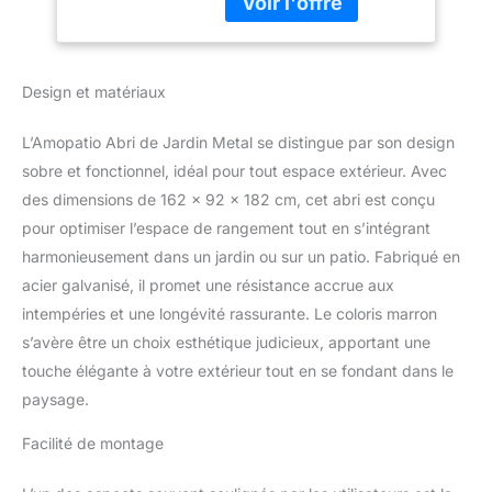
jardin pour vos outils de
Etanche, Acier
jardinage. Tondeuses,
galvanisé pour
bois de chauffage,
arrière-Cour, Patio,
accessoires de
Marron
Design et matériaux
barbecue, outils de
bricolage, etc., tout est
protégé et gardé au sec
L’Amopatio Abri de Jardin Metal se distingue par son design
en un seul endroit. Le
sobre et fonctionnel, idéal pour tout espace extérieur. Avec
volume intérieur utilisable
des dimensions de 162 x 92 x 182 cm, cet abri est conçu
est d'environ 2,4 m³.
pour optimiser l’espace de rangement tout en s’intégrant
【Fabriqué en Cadre
d'Acier Revêtu】Cabane
harmonieusement dans un jardin ou sur un patio. Fabriqué en
de jardin est fabriqué en
acier galvanisé, il promet une résistance accrue aux
acier galvanisé durable
intempéries et une longévité rassurante. Le coloris marron
avec un revêtement
s’avère être un choix esthétique judicieux, apportant une
résistant aux
intempéries. Le matériau
touche élégante à votre extérieur tout en se fondant dans le
de l'abri est Acier
paysage.
galvanisé, ce qui le rend
idéal contre toutes les
Facilité de montage
conditions
météorologiques. De