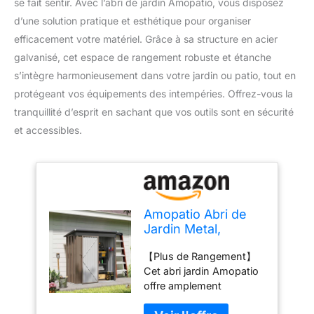
se fait sentir. Avec l’abri de jardin Amopatio, vous disposez
d’une solution pratique et esthétique pour organiser
efficacement votre matériel. Grâce à sa structure en acier
galvanisé, cet espace de rangement robuste et étanche
s’intègre harmonieusement dans votre jardin ou patio, tout en
protégeant vos équipements des intempéries. Offrez-vous la
tranquillité d’esprit en sachant que vos outils sont en sécurité
et accessibles.
Amopatio Abri de
Jardin Metal,
Cabane de Jardin
【Plus de Rangement】
Exterieur, 162 x 92
Cet abri jardin Amopatio
x 182cm, Armoire
offre amplement
Jardin de
d'espace dans votre
Rangement