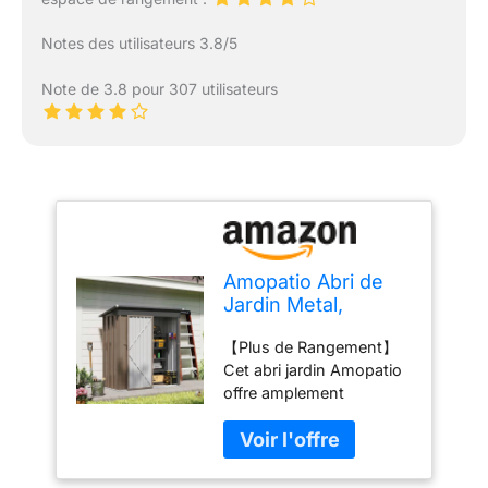
Notes des utilisateurs 3.8/5
Note de 3.8 pour 307 utilisateurs
Amopatio Abri de
Jardin Metal,
Cabane de Jardin
【Plus de Rangement】
Exterieur, 162 x 92
Cet abri jardin Amopatio
x 182cm, Armoire
offre amplement
Jardin de
d'espace dans votre
Rangement
jardin pour vos outils de
Etanche, Acier
jardinage. Tondeuses,
galvanisé pour
bois de chauffage,
arrière-Cour, Patio,