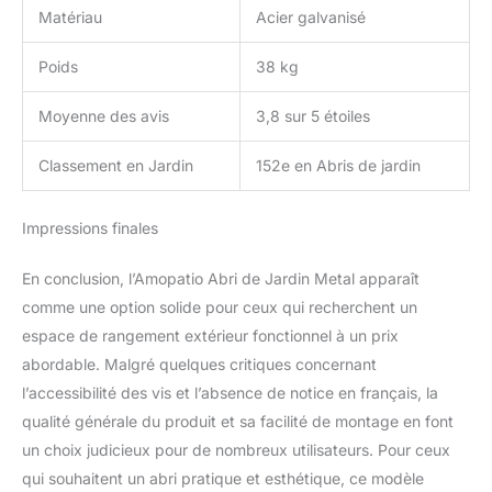
identifiées, vous pouvez
Matériau
Acier galvanisé
assembler cet abris de
jardin facilement. Les
Poids
38 kg
panneaux pré-découpés
vous épargnent la moitié
Moyenne des avis
3,8 sur 5 étoiles
du travail, ce qui vous
fait gagner du temps et
des efforts. De plus,
Classement en Jardin
152e en Abris de jardin
nous offrons deux paires
de gants dans le paquet.
Impressions finales
Pendant l'assemblage,
nous vous
recommandons de
En conclusion, l’Amopatio Abri de Jardin Metal apparaît
porter les gants pour
comme une option solide pour ceux qui recherchent un
éviter les égratignures
espace de rangement extérieur fonctionnel à un prix
aux mains.
abordable. Malgré quelques critiques concernant
l’accessibilité des vis et l’absence de notice en français, la
qualité générale du produit et sa facilité de montage en font
un choix judicieux pour de nombreux utilisateurs. Pour ceux
qui souhaitent un abri pratique et esthétique, ce modèle