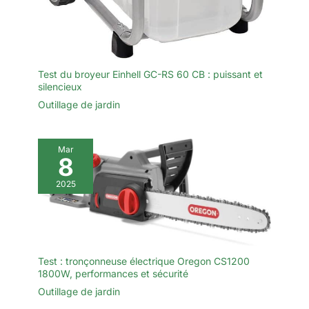
complet vous équipe pour tous
pleinement pour toute tâche, à
vos projets, vous évitant ainsi
tout moment 🍃 Garantie Sans
d’acheter des accessoires
Souci De Trois Ans—
supplémentaires.
Investissez dans votre mini
tronçonneuse en toute
confiance: SEESII soutient
fermement chaque outil que
Test du broyeur Einhell GC-RS 60 CB : puissant et
nous fabriquons. Soutenu par
silencieux
une garantie de 3 ans, nous
vous enverrons un
Outillage de jardin
remplacement si quelque chose
ne va pas—pas de retours, pas
de tracas. Nous croyons en nos
outils et nous croyons en vous—
alors allez-y, abordez n'importe
Mar
8
quel projet avec confiance et
tranquillité d'esprit
2025
Test : tronçonneuse électrique Oregon CS1200
1800W, performances et sécurité
Outillage de jardin