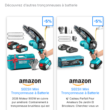
produit : tronçonneuse
Découvrez d’autres tronçonneuses à batterie
-5%
-5%
SEESII Mini
SEESII Mini
Tronçonneuse à Batterie
Tronçonneuse à Batterie
2x4000mAh, 6 Pouces
6 Pouces avec Injecteur
2026 Moteur 900W en cuivre
🍃 Cadeau Parfait Pour
Tronçonneuse Électrique
de Lubrifiant
pur amélioré: Contrairement à
Amateurs De Jardin Et
sans Fil avec Injecteur de
tronçonneuse brushless qui est
Bricoleurs: Cherchez-vous un
Lubrifiant et Chaîne de
manqué de motivation , notre
cadeau pratique et attentionné?