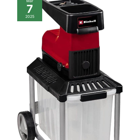
Mar
tronçonneuse sans fil grâce à
conception plus intelligente 🍃
traditionnels et permet ainsi un travail confortable sans fatigue
7
ses dispositifs de sécurité bien
Sécurité Intégrée Pour Une
prématurée. Le frein de chaîne intégré arrête immédiatement la
pensés. Le double verrouillage
Utilisation Confiante—La
chaîne en cas de rebond – pour une sécurité maximale lors des
de sécurité empêche tout
sécurité d'abord. SEESII
2025
travaux de jardinage.
démarrage accidentel, tandis
tronçonneuse à batterie
que le protège-chaîne protège
comprend plusieurs
des projections. Sa conception
protections: un interrupteur de
anti-rebond offre une stabilité
verrouillage pour éviter les
accrue et garantit une utilisation
démarrages accidentels, un
en toute sécurité. Un
protecteur rabattable pour
fonctionnement silencieux pour
réduire les éclaboussures de
un travail serein : Appréciez le
bois, et des lunettes et gants de
fonctionnement silencieux de
sécurité inclus pour une
votre mini-tronçonneuse SEESII
protection renforcée. Que vous
– idéal pour travailler tôt le
soyez novice ou bricoleur
matin ou le soir sans déranger
expérimenté, SEESII rend la
vos voisins ou votre famille.
sécurité simple et fiable 🍃 Kit
L’alliance parfaite de puissance
Complet De Tronçonneuse
et de conception ingénieuse fait
Portable—Tous Accessoires
de cette tronçonneuse l’outil
Inclus: Notre kit de
idéal au quotidien. Un kit
tronçonneuse portable
complet pour tous vos travaux :
comprend 2 chaînes, 2
Ce kit complet de mini-
batteries, un chargeur rapide,
tronçonneuse comprend tout le
des gants de travail, un
nécessaire pour une utilisation
tournevis—tout ce dont vous
immédiate : 2 chaînes (dont une
avez besoin pour commencer
déjà montée), 2 batteries, des
immédiatement. Que ce soit
gants et une mallette de
pour les travaux de jardinage
transport pratique. Que ce soit à
du week-end ou une utilisation
l’intérieur ou à l’extérieur, ce kit
d'urgence, SEESII vous équipe