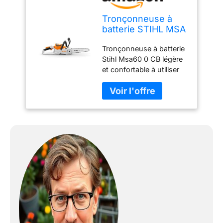
Tronçonneuse à
batterie STIHL MSA
60 C-B
Tronçonneuse à batterie
Stihl Msa60 0 CB légère
et confortable à utiliser
pour l'entretien
occasionnel du jardin et
les travaux faciles
Marque: STIHL Type de
produit : tronçonneuse